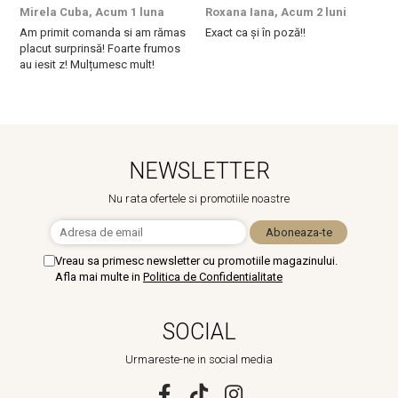
Mirela Cuba,
Acum 1 luna
Roxana Iana,
Acum 2 luni
S
Am primit comanda si am rămas
Exact ca și în poză!!
I
placut surprinsă! Foarte frumos
a
au iesit z! Mulțumesc mult!
m
NEWSLETTER
Nu rata ofertele si promotiile noastre
Vreau sa primesc newsletter cu promotiile magazinului.
Afla mai multe in
Politica de Confidentialitate
SOCIAL
Urmareste-ne in social media