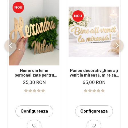
NOU
NOU
Nume din lemn
Panou decorativ „Bine ați
personalizate pentru
venit la mireasă, mire sau
panouri foto și baloane -
nași!” – Decor nuntă
25,00 RON
65,00 RON
Pret 1 NUME
elegant
Configureaza
Configureaza