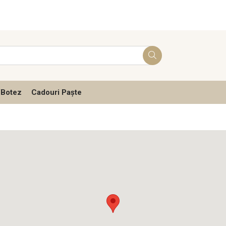
/Botez
Cadouri Paște