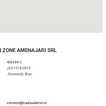
N ZONE AMENAJARI SRL
40834412
J23/1319/2019
, Domnesti, Ilfov
comenzi@cadourilemn.ro