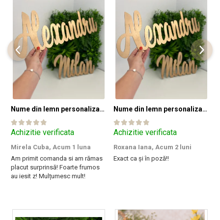
Nume din lemn personalizate pentru panouri foto și baloane - Pret 1 NUME
Nume din lemn personalizate pentru panouri foto și baloane - Pret 1 NUME
Achizitie verificata
Achizitie verificata
A
Mirela Cuba,
Acum 1 luna
Roxana Iana,
Acum 2 luni
S
Am primit comanda si am rămas
Exact ca și în poză!!
I
placut surprinsă! Foarte frumos
a
au iesit z! Mulțumesc mult!
m