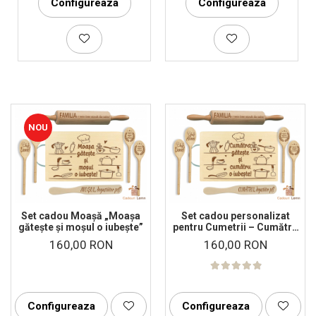
Configureaza
Configureaza
NOU
Set cadou Moașă „Moașa
Set cadou personalizat
gătește și moșul o iubește”
pentru Cumetrii – Cumătra
gătește și cumătrul o
160,00 RON
160,00 RON
iubește!
Configureaza
Configureaza