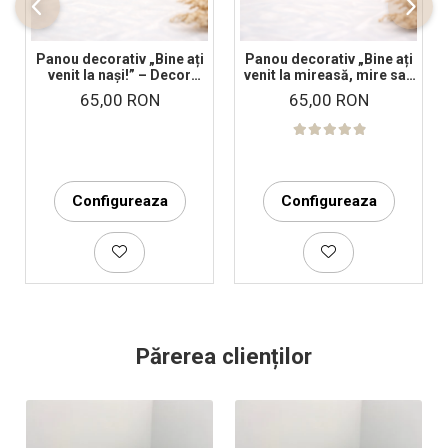
Panou decorativ „Bine ați
Panou decorativ „Bine ați
venit la nași!” – Decor
venit la mireasă, mire sau
nuntă elegant
nași!” – Decor nuntă
65,00 RON
65,00 RON
elegant
Configureaza
Configureaza
Părerea clienților