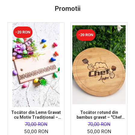
Promotii
-20 RON
-20 RON
Tocător din Lemn Gravat
Tocător rotund din
cu Motiv Tradițional –
bambus gravat – "Chef
Cadou Autentic |
Andrei" – Cadoul perfect
70,00 RON
70,00 RON
CadouriLemn.ro
pentru orice bucătar
50,00 RON
50,00 RON
pasionat