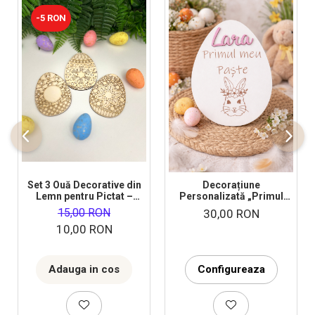
-5 RON
Set 3 Ouă Decorative din
Decorațiune
Lemn pentru Pictat –
Personalizată „Primul
Activitate Creativă de
Meu Paște” – Amintire
15,00 RON
30,00 RON
Paște!
Unică pentru Fetița Ta!
10,00 RON
Adauga in cos
Configureaza