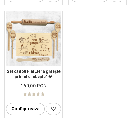
Set cadou Fini „Fina gătește
și finul o iubește” ❤️
160,00 RON
Configureaza