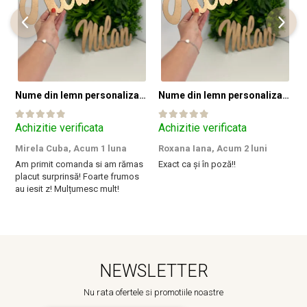
Nume din lemn personalizate pentru panouri foto și baloane - Pret 1 NUME
Nume din lemn personalizate pentru panouri foto și baloane - Pret 1 NUME
Achizitie verificata
Achizitie verificata
A
Mirela Cuba,
Acum 1 luna
Roxana Iana,
Acum 2 luni
S
Am primit comanda si am rămas
Exact ca și în poză!!
I
placut surprinsă! Foarte frumos
a
au iesit z! Mulțumesc mult!
m
NEWSLETTER
Nu rata ofertele si promotiile noastre