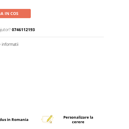
A IN COS
ajutor?
0746112193
informatii
Distribuie
pe
Facebook
Personalizare la
dus in Romania
cerere