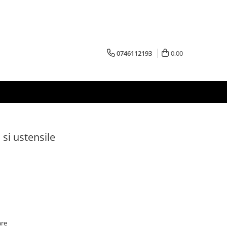
0746112193
0,00
 si ustensile
are