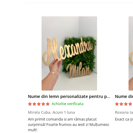
Nume din lemn personalizate pentru panouri foto și baloane - Pret 1 NUME
Achizitie verificata
Mirela Cuba,
Acum 1 luna
Roxana I
Am primit comanda si am rămas placut
Exact ca și
surprinsă! Foarte frumos au iesit z! Mulțumesc
mult!