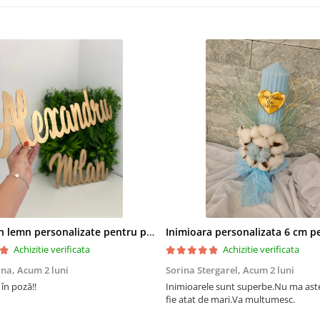
Nume din lemn personalizate pentru panouri foto și baloane - Pret 1 NUME
Achizitie verificata
Achizitie verificata
ana,
Acum 2 luni
Sorina Stergarel,
Acum 2 luni
 în poză!!
Inimioarele sunt superbe.Nu ma as
fie atat de mari.Va multumesc.