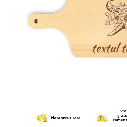
Livra
grat
Plata securizata
comenzi