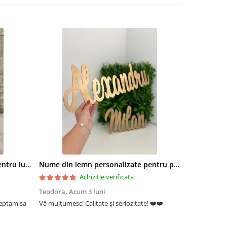
Inimioara personalizata 6 cm pentru lumanare botez – plexiglass oglinda
Nume din lemn personalizate pentru panouri foto și baloane - Pret 1 NUME
Achizitie verificata
Teodora,
Acum 3 luni
Marinela Br
teptam sa
Vă mulțumesc! Calitate și seriozitate! ❤️❤️
Foarte frumo