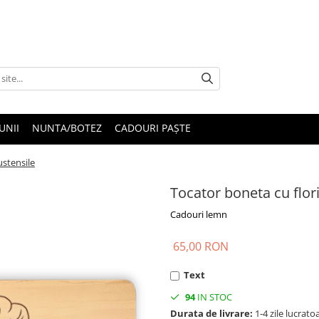
UNII
NUNTA/BOTEZ
CADOURI PAȘTE
ustensile
Tocator boneta cu flori
Cadouri lemn
65,00 RON
Text
94
IN STOC
Durata de livrare:
1-4 zile lucrato