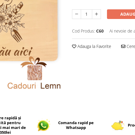
ADAUG
Cod Produs:
C60
Ai nevoie de 
Adauga la Favorite
Cere 
re rapidă și
uită pentru
Comanda rapid pe
Pro
 mai mari de
Whatsapp
350lei