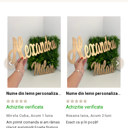
Nume din lemn personalizate pentru panouri foto și baloane - Pret 1 NUME
Nume din lemn personalizate pentru panouri foto și baloane - Pret 1 NUME
Achizitie verificata
Achizitie verificata
A
Mirela Cuba,
Acum 1 luna
Roxana Iana,
Acum 2 luni
S
Am primit comanda si am rămas
Exact ca și în poză!!
I
placut surprinsă! Foarte frumos
a