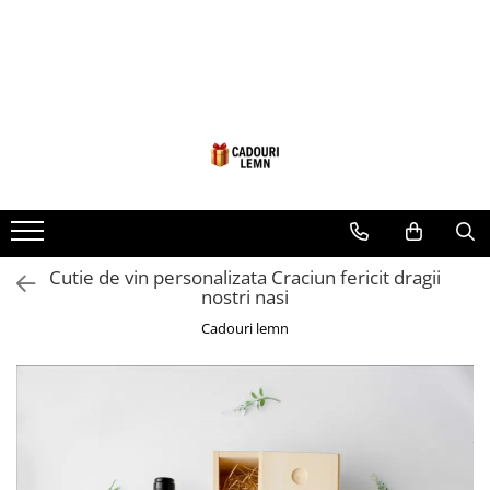
Seturi bucătărie
Cadouri
Cadouri Fini
Cutie de vin
Cadouri Cumetrii/Mosi
Tocatoare
Cadouri Mama/Bunica
Ustensile
Cadouri Nasi
Tablou
Numere și Plăcuțe pentru Casă
Cutie de vin personalizata Craciun fericit dragii
1-8 Martie
nostri nasi
Cadouri lemn