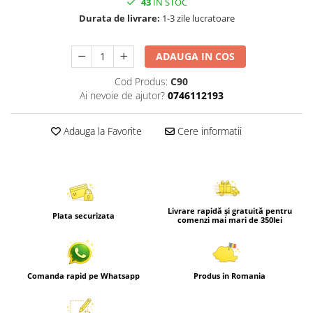
43
IN STOC
Durata de livrare:
1-3 zile lucratoare
ADAUGA IN COS
Cod Produs:
C90
Ai nevoie de ajutor?
0746112193
Adauga la Favorite
Cere informatii
Livrare rapidă și gratuită pentru
Plata securizata
comenzi mai mari de 350lei
Comanda rapid pe Whatsapp
Produs in Romania