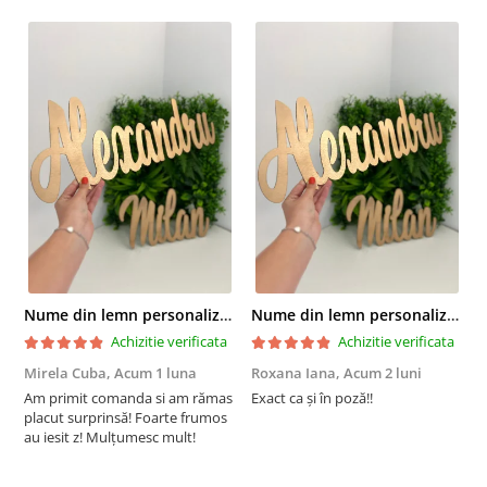
Nume din lemn personalizate pentru panouri foto și baloane - Pret 1 NUME
Nume din lemn personalizate pentru panouri foto și baloane - Pret 1 NUME
Achizitie verificata
Achizitie verificata
Mirela Cuba,
Acum 1 luna
Roxana Iana,
Acum 2 luni
S
Am primit comanda si am rămas
Exact ca și în poză!!
I
placut surprinsă! Foarte frumos
a
au iesit z! Mulțumesc mult!
m