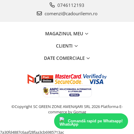
0746112193
comenzi@cadourilemn.ro
MAGAZINUL MEU
CLIENTI
DATE COMERCIALE
©Copyright SC GREEN ZONE AMENAJARI SRL 2026
Platforma E-
commerce by Gomag
Comandă rapid pe Whatsapp!
7a30fd4887c6aaf28faa3cb6985713ac