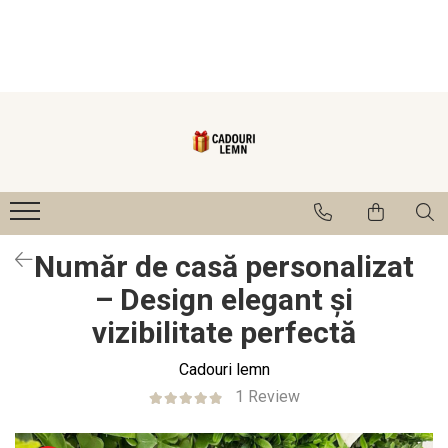
Seturi bucătărie
Cadouri
Cadouri Fini
Cutie de vin
Cadouri Cumetrii/Mosi
Tocatoare
Cadouri Mama/Bunica
Ustensile
Cadouri Nasi
Tablou
Numere și Plăcuțe pentru Casă
Număr de casă personalizat
1-8 Martie
– Design elegant și
vizibilitate perfectă
Cadouri lemn
1 Review