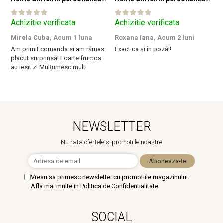
Achizitie verificata
Achizitie verificata
A
Mirela Cuba,
Acum 1 luna
Roxana Iana,
Acum 2 luni
S
Am primit comanda si am rămas
Exact ca și în poză!!
I
placut surprinsă! Foarte frumos
a
au iesit z! Mulțumesc mult!
m
NEWSLETTER
Nu rata ofertele si promotiile noastre
Vreau sa primesc newsletter cu promotiile magazinului.
Afla mai multe in
Politica de Confidentialitate
SOCIAL