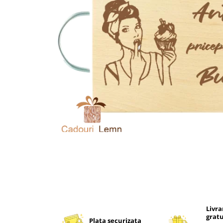
Distribuie
pe
Facebook
Livra
grat
Plata securizata