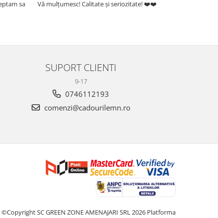
teptam sa
Vă mulțumesc! Calitate și seriozitate! ❤️❤️
Foarte frumo
SUPORT CLIENTI
9-17
0746112193
comenzi@cadourilemn.ro
©Copyright SC GREEN ZONE AMENAJARI SRL 2026
Platforma