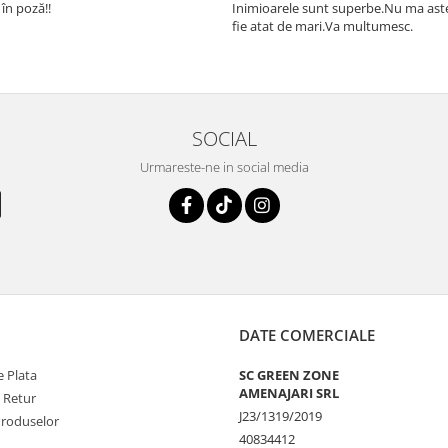
 în poză!!
Inimioarele sunt superbe.Nu ma as
fie atat de mari.Va multumesc.
SOCIAL
Urmareste-ne in social media
DATE COMERCIALE
 Plata
SC GREEN ZONE
AMENAJARI SRL
e Retur
J23/1319/2019
Produselor
40834412