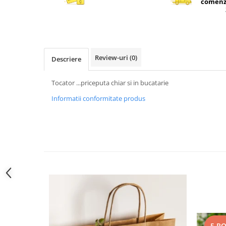
comenzi
Review-uri
(0)
Descriere
Tocator ...priceputa chiar si in bucatarie
Informatii conformitate produs
-5 R