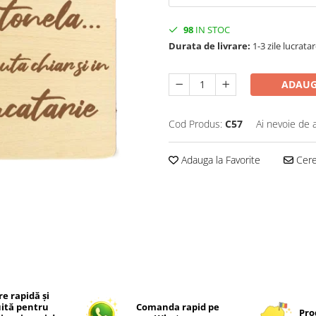
98
IN STOC
Durata de livrare:
1-3 zile lucrata
ADAUG
Cod Produs:
C57
Ai nevoie de 
Adauga la Favorite
Cere 
re rapidă și
uită pentru
Comanda rapid pe
Pro