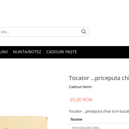
UNII
NUNTA/BOTEZ
CADOURI PAȘTE
Tocator ...priceputa chi
Cadouri lemn
65,00 RON
Tocator ...priceputa chiar si in buca
Nume