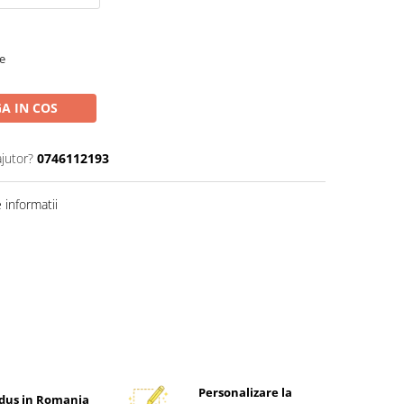
re
A IN COS
ajutor?
0746112193
informatii
Personalizare la
dus in Romania