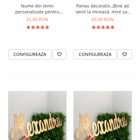
Panou decorativ „Bine ați
Nume din lemn
venit la mireasă, mire sau
personalizate pentru
nași!” – Decor nuntă elegant
panouri foto și baloane -
65,00 RON
25,00 RON
Pret 1 NUME
CONFIGUREAZA
CONFIGUREAZA