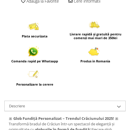
Adauga la Favorite
Cere informatii
Livrare rapidă și gratuită pentru
Plata securizata
comenzi mai mari de 350lei
Comanda rapid pe Whatsapp
Produs in Romania
Personalizare la cerere
Descriere
🎀
Glob Fundiță Personalizat – Trendul Crăciunului 2025!
🎀
Transformă bradul de Crăciun într-un spectacol de eleganță și
originalitate cu
globurile în formă de fundiță
! Fiecare glob,