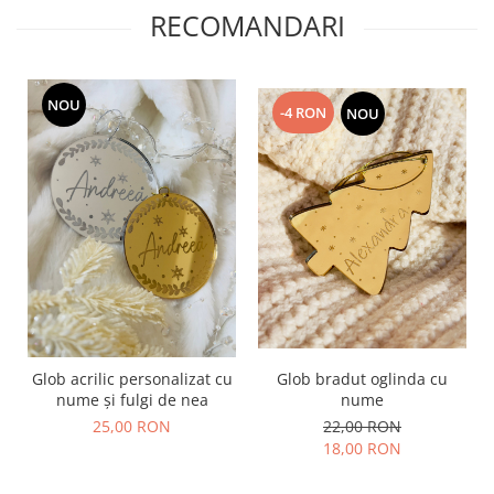
RECOMANDARI
NOU
-4 RON
NOU
Glob bradut oglinda cu
Glob acrilic personalizat cu
nume
nume și fulgi de nea
22,00 RON
25,00 RON
18,00 RON