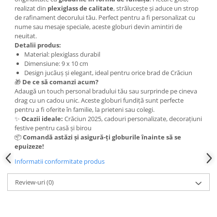
realizat din
plexiglass de calitate
, strălucește și aduce un strop
de rafinament decorului tău. Perfect pentru a fi personalizat cu
nume sau mesaje speciale, aceste globuri devin amintiri de
neuitat.
Detalii produs:
Material: plexiglass durabil
Dimensiune: 9 x 10 cm
Design jucăuș și elegant, ideal pentru orice brad de Crăciun
🎁
De ce să comanzi acum?
Adaugă un touch personal bradului tău sau surprinde pe cineva
drag cu un cadou unic. Aceste globuri fundiță sunt perfecte
pentru a fi oferite în familie, la prieteni sau colegi.
✨
Ocazii ideale:
Crăciun 2025, cadouri personalizate, decorațiuni
festive pentru casă și birou
📦
Comandă astăzi și asigură-ți globurile înainte să se
epuizeze!
Informatii conformitate produs
Review-uri
(0)