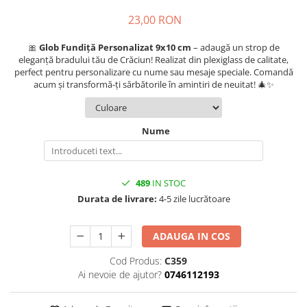
23,00 RON
🎀
Glob Fundiță Personalizat 9x10 cm
– adaugă un strop de
eleganță bradului tău de Crăciun! Realizat din plexiglass de calitate,
perfect pentru personalizare cu nume sau mesaje speciale. Comandă
acum și transformă-ți sărbătorile în amintiri de neuitat! 🎄✨
Nume
489
IN STOC
Durata de livrare:
4-5 zile lucrătoare
ADAUGA IN COS
Cod Produs:
C359
Ai nevoie de ajutor?
0746112193