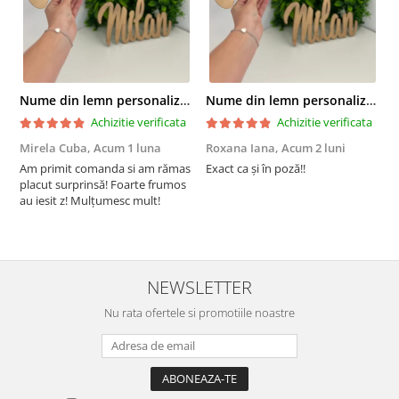
Nume din lemn personalizate pentru panouri foto și baloane - Pret 1 NUME
Nume din lemn personalizate pentru panouri foto și baloane - Pret 1 NUME
Achizitie verificata
Achizitie verificata
Mirela Cuba,
Acum 1 luna
Roxana Iana,
Acum 2 luni
S
Am primit comanda si am rămas
Exact ca și în poză!!
I
placut surprinsă! Foarte frumos
a
au iesit z! Mulțumesc mult!
m
NEWSLETTER
Nu rata ofertele si promotiile noastre