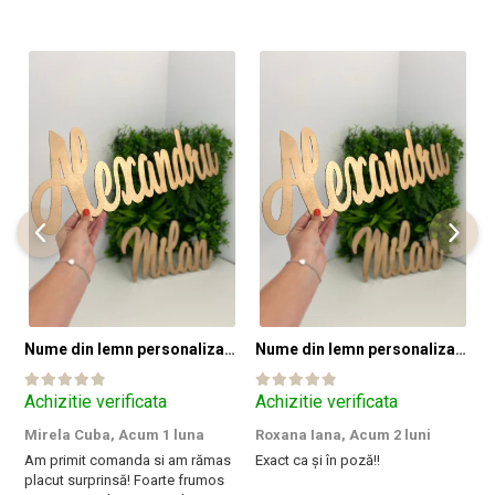
Nume din lemn personalizate pentru panouri foto și baloane - Pret 1 NUME
Nume din lemn personalizate pentru panouri foto și baloane - Pret 1 NUME
Achizitie verificata
Achizitie verificata
A
Mirela Cuba,
Acum 1 luna
Roxana Iana,
Acum 2 luni
S
Am primit comanda si am rămas
Exact ca și în poză!!
I
placut surprinsă! Foarte frumos
a