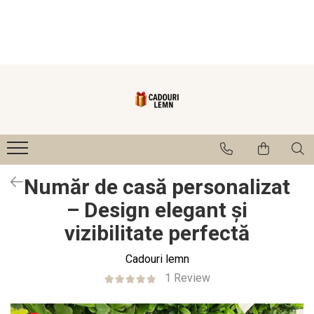
Seturi bucătărie
Cadouri
Cadouri Fini
Cutie de vin
Cadouri Cumetrii/Mosi
Tocatoare
Cadouri Mama/Bunica
Ustensile
Cadouri Nasi
Tablou
Numere și Plăcuțe pentru Casă
Număr de casă personalizat
1-8 Martie
– Design elegant și
vizibilitate perfectă
Cadouri lemn
1 Review