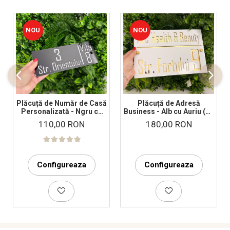
NOU
NOU
Plăcuță de Număr de Casă
Plăcuță de Adresă
Personalizată - Ngru cu
Business - Alb cu Auriu (20
Alb l Alb cu Negru - 10 x 25
x 30 cm)
110,00 RON
180,00 RON
cm
Configureaza
Configureaza