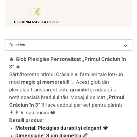
PERSONALIZARE LA CERERE
Descriere
🎄
Glob Plexiglas Personalizat „Primul Crăciun în
3”
🎄
Sărbătorește primul Crăciun al familiei tale într-un
mod
magic și memorabil
! ✨ Acest glob din
plexiglas transparent este
gravabil
și adaugă o
notă specială bradului tău. Mesajul delicat
„Primul
Crăciun în 3”
îl face cadoul perfect pentru părinți
👨‍👩‍👧 sau bunici ❤️.
Detalii produs:
Material: Plexiglas durabil și elegant 💎
Dimensiune: 8 cm diametru 📏