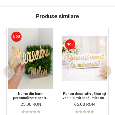
Produse similare
NOU
NOU
Nume din lemn
Panou decorativ „Bine ați
personalizate pentru
venit la mireasă, mire sau
panouri foto și baloane -
nași!” – Decor nuntă
25,00 RON
65,00 RON
Pret 1 NUME
elegant