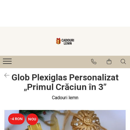
Seturi bucătărie
Cadouri
Cadouri Fini
Cutie de vin
Cadouri Cumetrii/Mosi
Tocatoare
Cadouri Mama/Bunica
Ustensile
Cadouri Nasi
Tablou
Numere și Plăcuțe pentru Casă
Glob Plexiglas Personalizat
1-8 Martie
„Primul Crăciun în 3”
Cadouri lemn
-4 RON
NOU