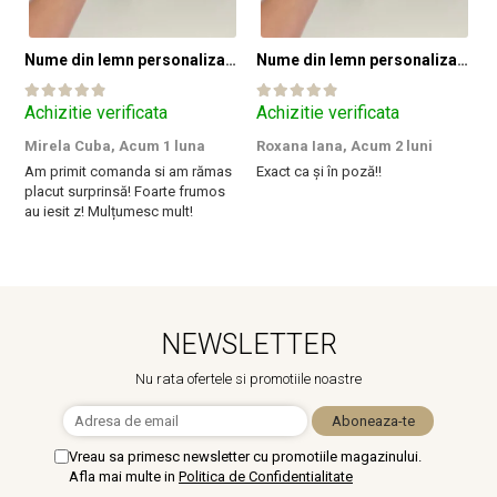
Nume din lemn personalizate pentru panouri foto și baloane - Pret 1 NUME
Nume din lemn personalizate pentru panouri foto și baloane - Pret 1 NUME
Achizitie verificata
Achizitie verificata
A
Mirela Cuba,
Acum 1 luna
Roxana Iana,
Acum 2 luni
S
Am primit comanda si am rămas
Exact ca și în poză!!
I
placut surprinsă! Foarte frumos
a
au iesit z! Mulțumesc mult!
m
NEWSLETTER
Nu rata ofertele si promotiile noastre
Vreau sa primesc newsletter cu promotiile magazinului.
Afla mai multe in
Politica de Confidentialitate