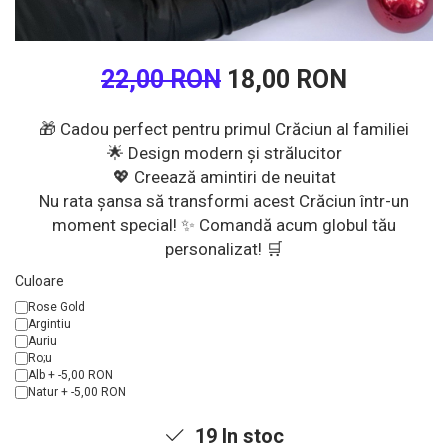
22,00 RON
18,00 RON
🎁 Cadou perfect pentru primul Crăciun al familiei
🌟 Design modern și strălucitor
💖 Creează amintiri de neuitat
Nu rata șansa să transformi acest Crăciun într-un
moment special! ✨ Comandă acum globul tău
personalizat! 🛒
Culoare
Rose Gold
Argintiu
Auriu
Ro;u
Alb + -5,00 RON
Natur + -5,00 RON
19
In stoc