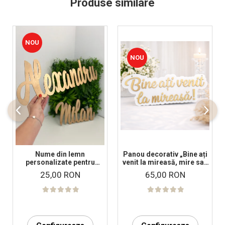
Produse similare
NOU
NOU
Nume din lemn
Panou decorativ „Bine ați
personalizate pentru
venit la mireasă, mire sau
panouri foto și baloane -
nași!” – Decor nuntă
25,00 RON
65,00 RON
Pret 1 NUME
elegant