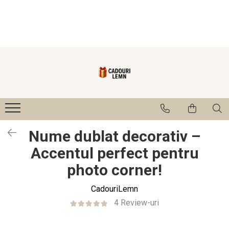
Seturi bucătărie
Cadouri
Cadouri Fini
Cutie de vin
Cadouri Cumetrii/Mosi
Tocatoare
Cadouri Mama/Bunica
Ustensile
Cadouri Nasi
Tablou
Numere și Plăcuțe pentru Casă
Nume dublat decorativ –
1-8 Martie
Accentul perfect pentru
photo corner!
CadouriLemn
4 Review-uri