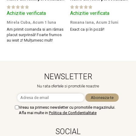
Achizitie verificata
Achizitie verificata
A
Mirela Cuba,
Acum 1 luna
Roxana Iana,
Acum 2 luni
S
Am primit comanda si am rămas
Exact ca și în poză!!
I
placut surprinsă! Foarte frumos
a
au iesit z! Mulțumesc mult!
m
NEWSLETTER
Nu rata ofertele si promotiile noastre
Vreau sa primesc newsletter cu promotiile magazinului.
Afla mai multe in
Politica de Confidentialitate
SOCIAL