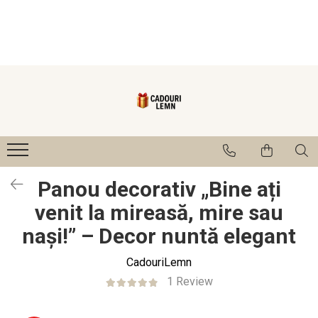
Seturi bucătărie
Cadouri
Cadouri Fini
Cutie de vin
Cadouri Cumetrii/Mosi
Tocatoare
Cadouri Mama/Bunica
Ustensile
Cadouri Nasi
Tablou
Numere și Plăcuțe pentru Casă
Panou decorativ „Bine ați
1-8 Martie
venit la mireasă, mire sau
nași!” – Decor nuntă elegant
CadouriLemn
1 Review