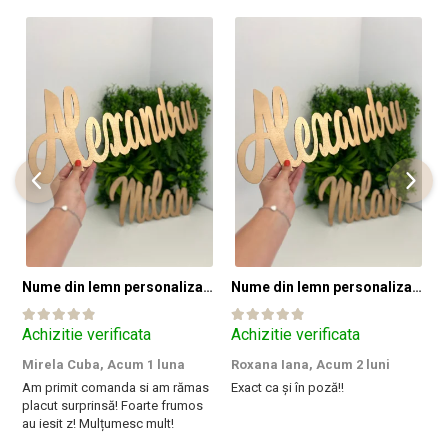
Nume din lemn personalizate pentru panouri foto și baloane - Pret 1 NUME
Nume din lemn personalizate pentru panouri foto și baloane - Pret 1 NUME
Achizitie verificata
Achizitie verificata
A
Mirela Cuba,
Acum 1 luna
Roxana Iana,
Acum 2 luni
S
Am primit comanda si am rămas
Exact ca și în poză!!
I
placut surprinsă! Foarte frumos
a
au iesit z! Mulțumesc mult!
m