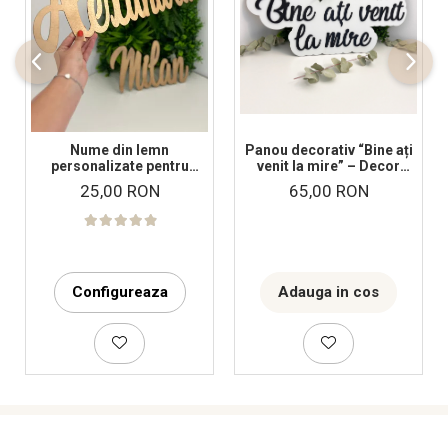
Panou decorativ “Bine ați
Nume din lemn
venit la mire” – Decor
personalizate pentru
elegant pentru o nuntă de
panouri foto și baloane -
65,00 RON
25,00 RON
poveste
Pret 1 NUME
Adauga in cos
Configureaza