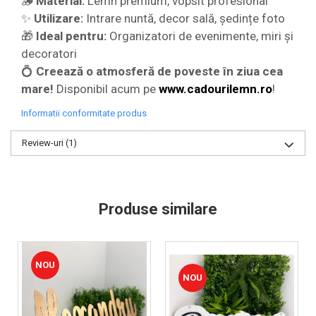
🪵
Material:
Lemn premium, vopsit profesional
✨
Utilizare:
Intrare nuntă, decor sală, ședințe foto
🎁
Ideal pentru:
Organizatori de evenimente, miri și
decoratori
💍
Creează o atmosferă de poveste în ziua cea
mare!
Disponibil acum pe
www.cadourilemn.ro
!
Informatii conformitate produs
Review-uri
(1)
Produse similare
NOU
NOU