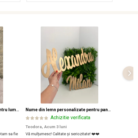
Inimioara personalizata 6 cm pentru lumanare botez – plexiglass oglinda
Nume din lemn personalizate pentru panouri foto și baloane - Pret 1 NUME
Achizitie verificata
Teodora,
Acum 3 luni
Marinela 
tam sa fie
Vă mulțumesc! Calitate și seriozitate! ❤️❤️
Foarte frum