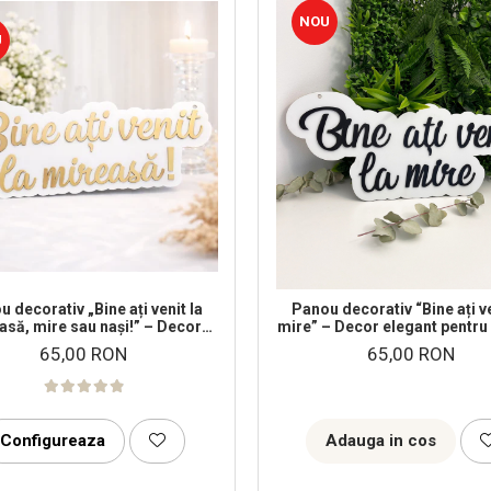
NOU
U
 decorativ „Bine ați venit la
Panou decorativ “Bine ați ve
asă, mire sau nași!” – Decor
mire” – Decor elegant pentru
nuntă elegant
de poveste
65,00 RON
65,00 RON
Configureaza
Adauga in cos