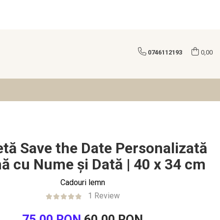
0746112193
0,00
tă Save the Date Personalizată
mă cu Nume și Dată | 40 x 34 cm
Cadouri lemn
1 Review
75,00 RON
60,00 RON