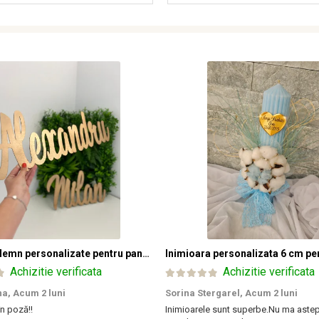
Nume din lemn personalizate pentru panouri foto și baloane - Pret 1 NUME
Achizitie verificata
Achizitie verificata
na,
Acum 2 luni
Sorina Stergarel,
Acum 2 luni
în poză!!
Inimioarele sunt superbe.Nu ma astep