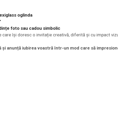
lexiglass oglinda
”
dințe foto sau cadou simbolic
are își doresc o invitație creativă, diferită și cu impact vizu
și anunță iubirea voastră într-un mod care să impresio